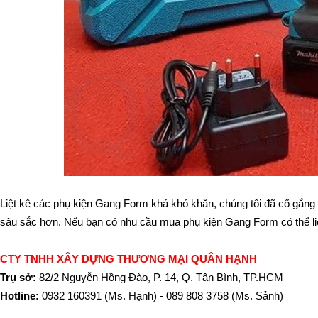
Liệt kê các phụ kiện Gang Form khá khó khăn, chúng tôi đã cố gắng cô
sâu sắc hơn. Nếu bạn có nhu cầu mua phụ kiện Gang Form có thể liê
CTY TNHH XÂY DỰNG THƯƠNG MẠI QUÂN HẠNH
Trụ sở: 
82/2 Nguyễn Hồng Đào, P. 14, Q. Tân Bình, TP.HCM
Hotline: 
0932 160391 (Ms. Hạnh) - 
089 808 3758 (Ms. Sảnh)