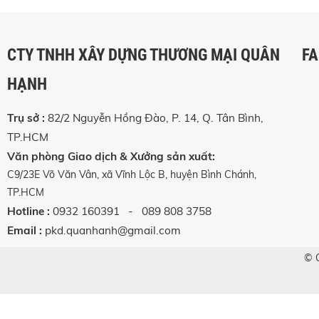
CTY TNHH XÂY DỰNG THƯƠNG MẠI QUÂN
F
HẠNH
Trụ sở :
82/2 Nguyễn Hồng Đào, P. 14, Q. Tân Bình,
TP.HCM
Văn phòng Giao dịch & Xưởng sản xuất
:
C9/23E Võ Văn Vân, xã Vĩnh Lộc B, huyện Bình Chánh,
TP.HCM
Hotline :
0932 160391
- 089 808 3758
Email :
pkd.quanhanh@gmail.com
© 