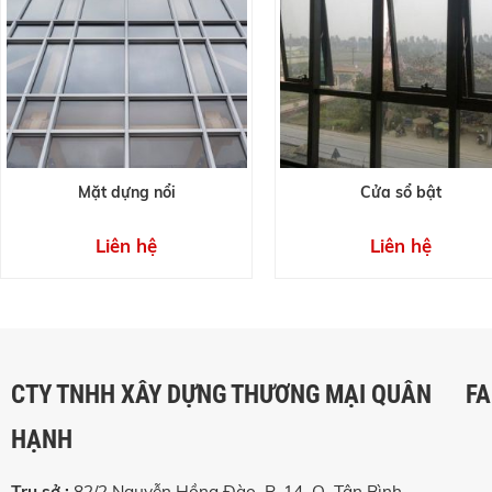
Mặt dựng nổi
Cửa sổ bật
Liên hệ
Liên hệ
CTY TNHH XÂY DỰNG THƯƠNG MẠI QUÂN
F
HẠNH
Trụ sở :
82/2 Nguyễn Hồng Đào, P. 14, Q. Tân Bình,